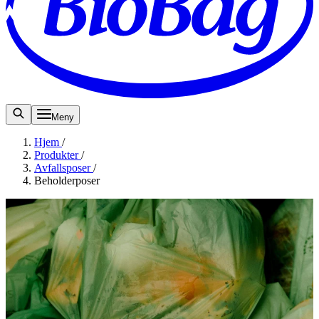
Meny
Hjem
/
Produkter
/
Avfallsposer
/
Beholderposer