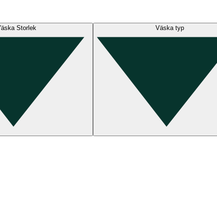
äska Storlek
Väska typ