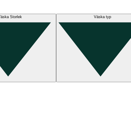
äska Storlek
Väska typ