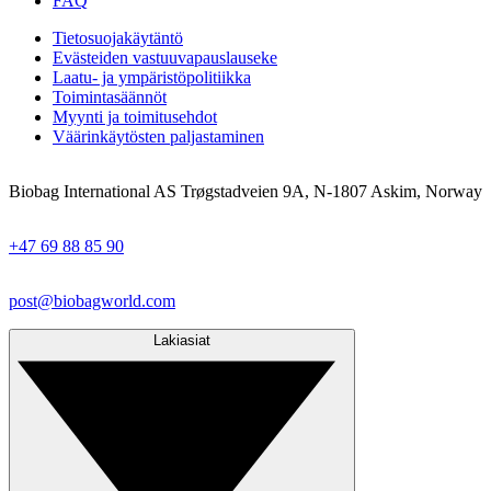
FAQ
Tietosuojakäytäntö
Evästeiden vastuuvapauslauseke
Laatu- ja ympäristöpolitiikka
Toimintasäännöt
Myynti ja toimitusehdot
Väärinkäytösten paljastaminen
Biobag International AS Trøgstadveien 9A, N-1807 Askim, Norway
+47 69 88 85 90
post@biobagworld.com
Lakiasiat