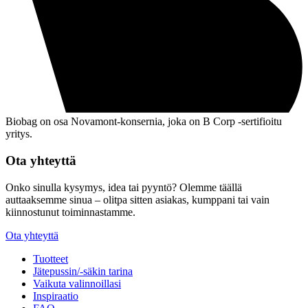
Biobag on osa Novamont-konsernia, joka on B Corp -sertifioitu
yritys.
Ota yhteyttä
Onko sinulla kysymys, idea tai pyyntö? Olemme täällä
auttaaksemme sinua – olitpa sitten asiakas, kumppani tai vain
kiinnostunut toiminnastamme.
Ota yhteyttä
Tuotteet
Jätepussin/-säkin tarina
Vaikuta valinnoillasi
Inspiraatio