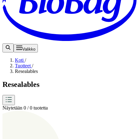
Valikko
Koti
/
Tuotteet
/
Resealables
Resealables
Näytetään 0 / 0 tuotetta