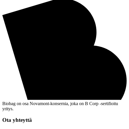
Biobag on osa Novamont-konsernia, joka on B Corp -sertifioitu
yritys.
Ota yhteyttä