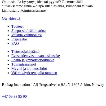
Onko sinulla kysymys, idea tai pyyntö? Olemme täällä
auttaaksemme sinua – olitpa sitten asiakas, kumppani tai vain
kiinnostunut toiminnastamme.
Ota yhteyttä
Tuotteet
Jätepussin/-säkin tarina
Vaikuta valinnoillasi
Inspiraatio
FAQ
Tietosuojakäytäntö
Evästeiden vastuuvapauslauseke
Laatu- ja ympäristöpolitiikka
Toimintasäännöt
Myynti ja toimitusehdot
Väärinkäytösten paljastaminen
Biobag International AS Trøgstadveien 9A, N-1807 Askim, Norway
+47 69 88 85 90