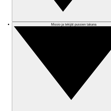
Missio ja tekijät pussien takana