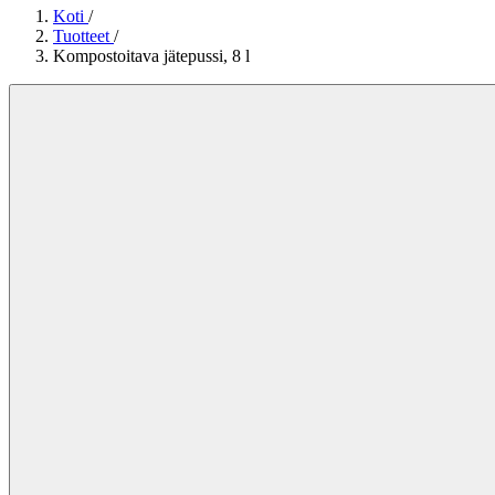
Koti
/
Tuotteet
/
Kompostoitava jätepussi, 8 l