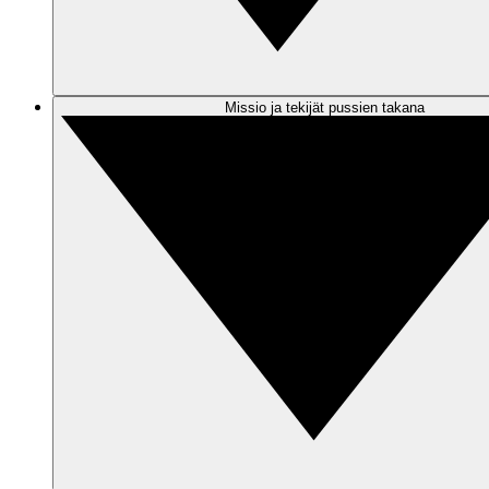
Missio ja tekijät pussien takana