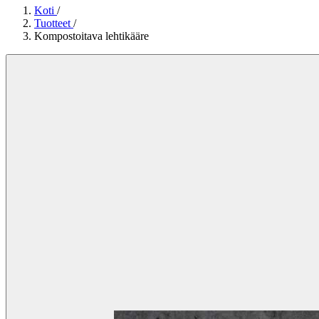
Koti
/
Tuotteet
/
Kompostoitava lehtikääre