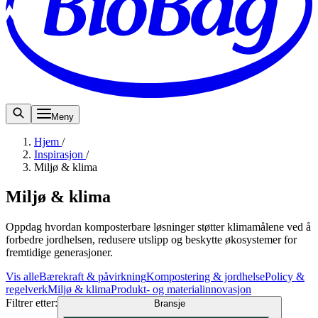
Meny
Hjem
/
Inspirasjon
/
Miljø & klima
Miljø & klima
Oppdag hvordan komposterbare løsninger støtter klimamålene ved å
forbedre jordhelsen, redusere utslipp og beskytte økosystemer for
fremtidige generasjoner.
Vis alle
Bærekraft & påvirkning
Kompostering & jordhelse
Policy &
regelverk
Miljø & klima
Produkt- og materialinnovasjon
Filtrer etter
:
Bransje