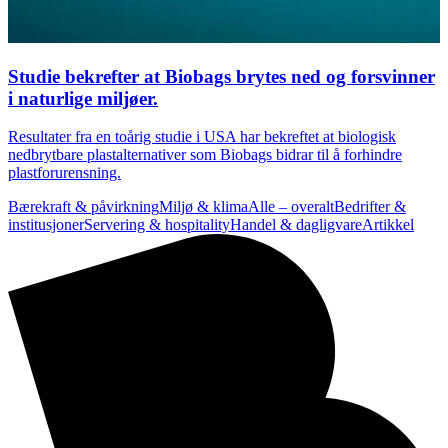
Studie bekrefter at Biobags brytes ned og forsvinner
i naturlige miljøer.
Resultater fra en toårig studie i USA har bekreftet at biologisk
nedbrytbare plastalternativer som Biobags bidrar til å forhindre
plastforurensning.
Bærekraft & påvirkning
Miljø & klima
Alle – overalt
Bedrifter &
institusjoner
Servering & hospitality
Handel & dagligvare
Artikkel