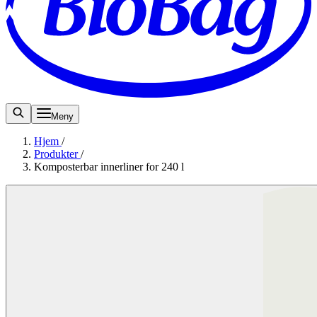
Meny
Hjem
/
Produkter
/
Komposterbar innerliner for 240 l