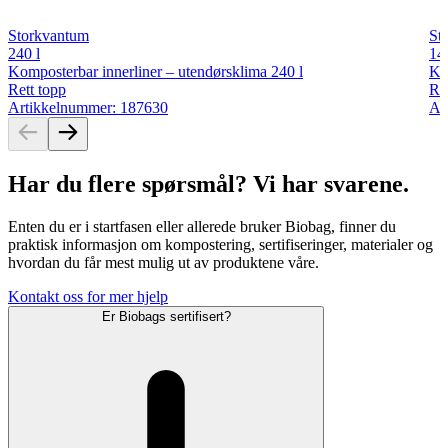
Storkvantum
St
240 l
140
Komposterbar innerliner – utendørsklima 240 l
Ko
Rett topp
Ret
Artikkelnummer: 187630
Ar
Har du flere spørsmål? Vi har svarene.
Enten du er i startfasen eller allerede bruker Biobag, finner du
praktisk informasjon om kompostering, sertifiseringer, materialer og
hvordan du får mest mulig ut av produktene våre.
Kontakt oss for mer hjelp
Er Biobags sertifisert?