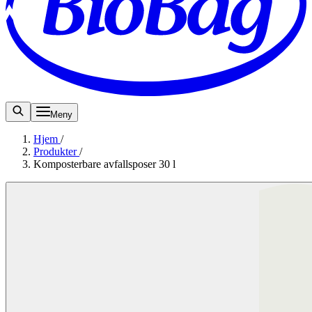
Meny
Hjem
/
Produkter
/
Komposterbare avfallsposer 30 l