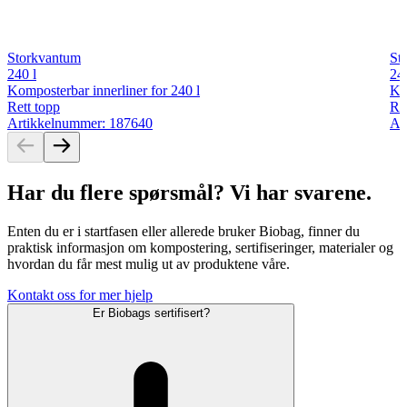
Storkvantum
St
240 l
240
Komposterbar innerliner for 240 l
Ko
Rett topp
Ret
Artikkelnummer: 187640
Ar
Har du flere spørsmål? Vi har svarene.
Enten du er i startfasen eller allerede bruker Biobag, finner du
praktisk informasjon om kompostering, sertifiseringer, materialer og
hvordan du får mest mulig ut av produktene våre.
Kontakt oss for mer hjelp
Er Biobags sertifisert?