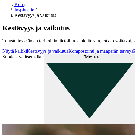
Koti
/
Inspiraatio
/
Kestävyys ja vaikutus
Kestävyys ja vaikutus
Tutustu tosielämän tarinoihin, tietoihin ja aloitteisiin, jotka osoitta
Näytä kaikki
Kestävyys ja vaikutus
Kompostointi ja maaperän terveys
Suodata valitsemalla
:
Toimiala