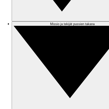
Missio ja tekijät pussien takana