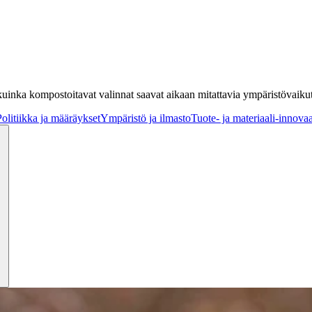
vat, kuinka kompostoitavat valinnat saavat aikaan mitattavia ympäristövaik
Politiikka ja määräykset
Ympäristö ja ilmasto
Tuote- ja materiaali-innovaa