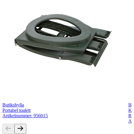
Butikshylla
Bu
Portabel toalett
Ko
Artikelnummer: 956015
Ra
Ar