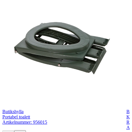
Butikshylla
Bu
Portabel toalett
Ko
Artikelnummer: 956015
Ra
Ar