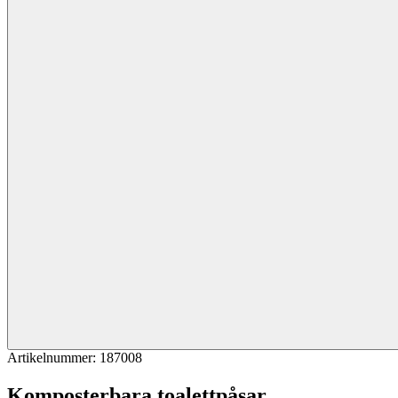
Artikelnummer
:
187008
Komposterbara toalettpåsar