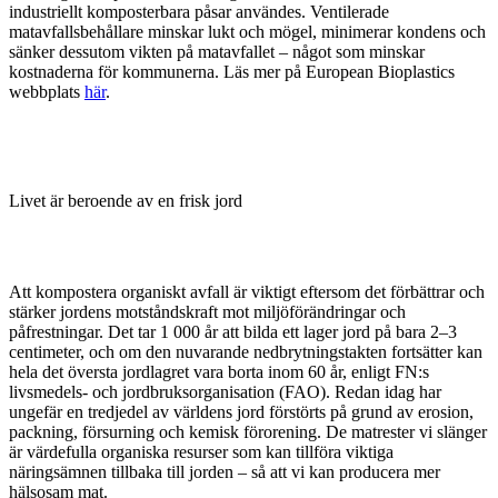
industriellt komposterbara påsar användes. Ventilerade
matavfallsbehållare minskar lukt och mögel, minimerar kondens och
sänker dessutom vikten på matavfallet – något som minskar
kostnaderna för kommunerna. Läs mer på European Bioplastics
webbplats
här
.
Livet är beroende av en frisk jord
Att kompostera organiskt avfall är viktigt eftersom det förbättrar och
stärker jordens motståndskraft mot miljöförändringar och
påfrestningar. Det tar 1 000 år att bilda ett lager jord på bara 2–3
centimeter, och om den nuvarande nedbrytningstakten fortsätter kan
hela det översta jordlagret vara borta inom 60 år, enligt FN:s
livsmedels- och jordbruksorganisation (FAO). Redan idag har
ungefär en tredjedel av världens jord förstörts på grund av erosion,
packning, försurning och kemisk förorening. De matrester vi slänger
är värdefulla organiska resurser som kan tillföra viktiga
näringsämnen tillbaka till jorden – så att vi kan producera mer
hälsosam mat.