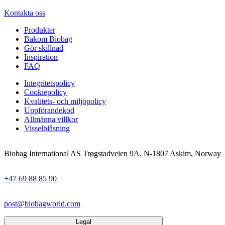
Kontakta oss
Produkter
Bakom Biobag
Gör skillnad
Inspiration
FAQ
Integritetspolicy
Cookiepolicy
Kvalitets- och miljöpolicy
Uppförandekod
Allmänna villkor
Visselblåsning
Biobag International AS Trøgstadveien 9A, N-1807 Askim, Norway
+47 69 88 85 90
post@biobagworld.com
Legal