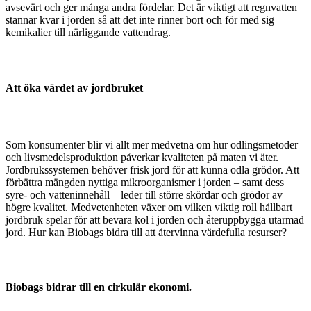
avsevärt och ger många andra fördelar. Det är viktigt att regnvatten
stannar kvar i jorden så att det inte rinner bort och för med sig
kemikalier till närliggande vattendrag.
Att öka värdet av jordbruket
Som konsumenter blir vi allt mer medvetna om hur odlingsmetoder
och livsmedelsproduktion påverkar kvaliteten på maten vi äter.
Jordbrukssystemen behöver frisk jord för att kunna odla grödor. Att
förbättra mängden nyttiga mikroorganismer i jorden – samt dess
syre- och vatteninnehåll – leder till större skördar och grödor av
högre kvalitet. Medvetenheten växer om vilken viktig roll hållbart
jordbruk spelar för att bevara kol i jorden och återuppbygga utarmad
jord. Hur kan Biobags bidra till att återvinna värdefulla resurser?
Biobags bidrar till en cirkulär ekonomi.