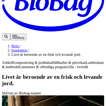
Meny
Hem
/
Inspiration
/
Livet är beroende av en frisk och levande jord.
Artikel
Kompostering & jordhälsa
Hållbarhet & påverkan
Lantbrukare
& lantbruk
Kommuner & offentliga program
Alla - överallt
Livet är beroende av en frisk och levande
jord.
Skriven av Biobag-teamet