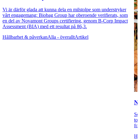
Vi är därför glada att kunna dela en milstolpe som understryker
vårt engagemang: Biobag Group har oberoende verifierats, som
en del av Novamont Groups certifiering, genom B-Corp Impact
Assessment (BIA) med ett resultat på 86,3.
Hållbarhet & påverkan
Alla - överallt
Artikel
Nå
Sed
ton
for
Hå