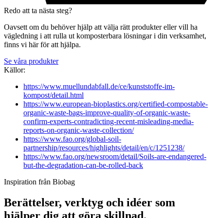
Redo att ta nästa steg?
Oavsett om du behöver hjälp att välja rätt produkter eller vill ha
vägledning i att rulla ut komposterbara lösningar i din verksamhet,
finns vi här för att hjälpa.
Se våra produkter
Källor:
https://www.muellundabfall.de/ce/kunststoffe-im-
kompost/detail.html
https://www.european-bioplastics.org/certified-compostable-
organic-waste-bags-improve-quality-of-organic-waste-
confirm-experts-contradicting-recent-misleading-media-
reports-on-organic-waste-collection/
https://www.fao.org/global-soil-
partnership/resources/highlights/detail/en/c/1251238/
https://www.fao.org/newsroom/detail/Soils-are-endangered-
but-the-degradation-can-be-rolled-back
Inspiration från Biobag
Berättelser, verktyg och idéer som
hjälper dig att göra skillnad.